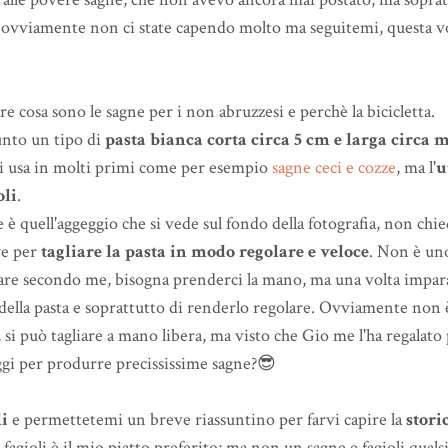
... ovviamente non ci state capendo molto ma seguitemi, questa vol
e cosa sono le sagne per i non abruzzesi e perchè la bicicletta.
nto un tipo di
pasta bianca corta circa 5 cm e larga circa 
Si usa in molti primi come per esempio
sagne ceci e cozze
, ma l'
u
oli
.
 è quell'aggeggio che si vede sul fondo della fotografia, non chi
ve per
tagliare la pasta in modo regolare e veloce
. Non è un
are secondo me, bisogna prenderci la mano, ma una volta impar
o della pasta e soprattutto di renderlo regolare. Ovviamente non 
, si può tagliare a mano libera, ma visto che Gio me l'ha regalat
oggi per produrre precississime sagne?😎
li
e permettetemi un breve riassuntino per farvi capire la
stori
 fagioli è il mio piatto preferito; ma non un sagne e fagioli quals