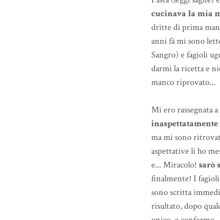
cucinava la mia 
dritte di prima mano
anni fà mi sono lett
Sangro) e fagioli ug
darmi la ricetta e n
manco riprovato...
Mi ero rassegnata a
inaspettatamente 
ma mi sono ritrovat
aspettative li ho me
e... Miracolo!
sarò 
finalmente! I fagiol
sono scritta immedi
risultato, dopo qual
unico, e confermo...