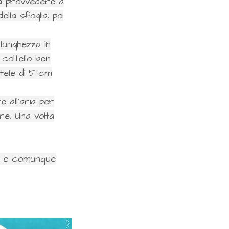
erà provvedere a
lla sfoglia, poi
lunghezza in
coltello ben
atele di 5 cm
all'aria per
e. Una volta
ti e comunque