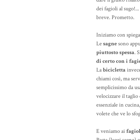
dei fagioli al sugo!
breve. Prometto.
Iniziamo con spiegar
Le
sagne
sono appu
piuttosto spessa
. 
di certo con i fagi
La
bicicletta
invece
chiami così, ma ser
semplicissimo da us
velocizzare il tagli
essenziale in cucina
volete che ve lo sf
E veniamo ai
fagio
Pasta (leggi sagne) e