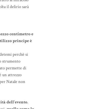
ta il delirio sarà
mezzo centimetro e
tilizzo principe è
edetemi perchè si
o strumento
ato permette di
è un attrezzo
o per Natale non
cità dell'evento
.
iasi,
quello come lo