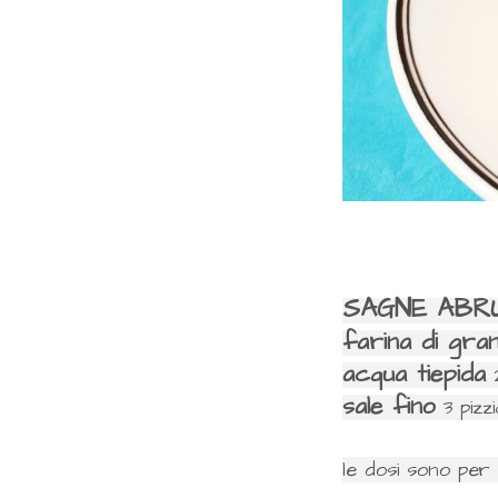
SAGNE ABR
farina di gra
acqua tiepida
sale fino
3 pizzi
le dosi sono per 