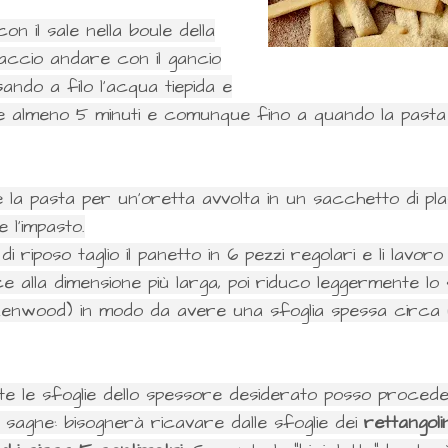
on il sale nella boule della
accio andare con il gancio
ando a filo l'acqua tiepida e
 almeno 5 minuti e comunque fino a quando la pasta n
 la pasta per un'oretta avvolta in un sacchetto di pl
l'impasto.
i riposo taglio il panetto in 6 pezzi regolari e li lavoro
ce alla dimensione più larga, poi riduco leggermente lo
Kenwood) in modo da avere una sfoglia spessa circa u
te le sfoglie dello spessore desiderato posso proced
 sagne: bisognerà ricavare dalle sfoglie dei
rettangoli