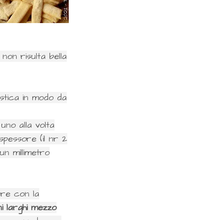
on risulta bella
astica in modo da
 uno alla volta
 spessore (il nr 2
n millimetro
ere con la
ni larghi mezzo