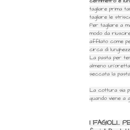
centimetro e lun
tagliare prima ta
tagliare le stris
Per tagliare a m
modo da riuscire
affilato come per
circa di lunghezz
La pasta per te
almeno un'orett
seccata la past
La cottura sia 
quando viene a ga
I FAGIOLI...