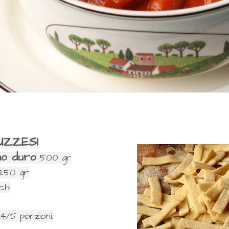
UZZESI
no duro
500 gr
250 gr
chi
4/5 porzioni.