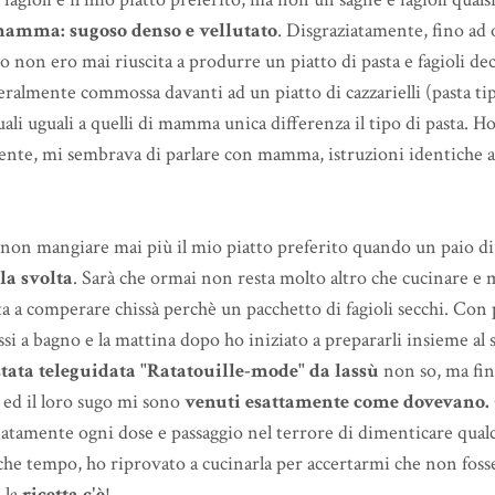
mamma: sugoso denso e vellutato
. Disgraziatamente, fino ad 
 non ero mai riuscita a produrre un piatto di pasta e fagioli de
eralmente commossa davanti ad un piatto di cazzarielli (pasta tipi
uali uguali a quelli di mamma unica differenza il tipo di pasta. Ho
iente, mi sembrava di parlare con mamma, istruzioni identiche al
 non mangiare mai più il mio piatto preferito quando un paio di
la svolta
. Sarà che ormai non resta molto altro che cucinare e m
a a comperare chissà perchè un pacchetto di fagioli secchi. Con
ssi a bagno e la mattina dopo ho iniziato a prepararli insieme al 
stata teleguidata "Ratatouille-mode" da lassù
non so, ma fi
i ed il loro sugo mi sono
venuti esattamente come dovevano.
atamente ogni dose e passaggio nel terrore di dimenticare qualc
che tempo, ho riprovato a cucinarla per accertarmi che non fosse
 la
ricetta c'è
!