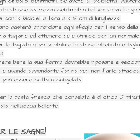
ghi circa 5 centimetri
. Se avete la "bicicletta" bast
nte strisce da mezzo centimetro nel verso più lungo de
ce con la bicicletta tarata a 5 cm di lunghezza.
ano basterà arrotolare ogni sfoglia per il senso della 
 a tagliare ed ottenere delle strisce con un normale 
 le tagliatelle, poi srotolate le strice ottenute e tagli
a.
nere bene la sua forma dovrebbe riposare e seccare 
a e usando abbondante farina per non farle attaccar
a può essere cotta o congelata.
per la pasta fresca che congelata è di circa 5 minu
lla nell'acqua bollente.
 PER LE SAGNE!