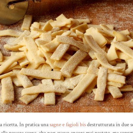
 ricetta. In pratica una
sagne e fagioli bis
destrutturata in due s
to alle povere sagne, che non avevo ancora mai postato, ma soprat