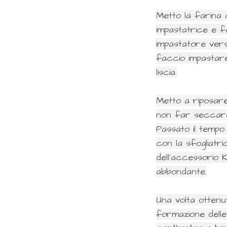
Metto la farina c
impastatrice e f
impastatore vers
faccio impastare
liscia.
Metto a riposare
non far seccare 
Passato il tempo d
con la sfogliatri
dell'accessorio 
abbondante.
Una volta ottenu
formazione delle