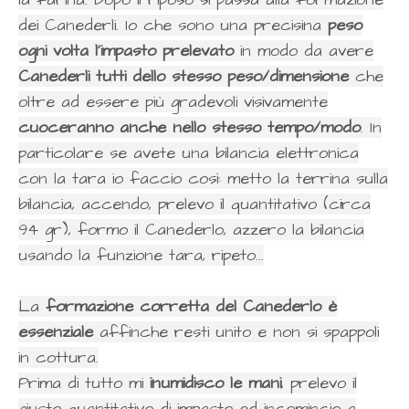
dei Canederli. Io che sono una precisina
peso
ogni volta l'impasto prelevato
in modo da avere
Canederli tutti dello stesso peso/dimensione
che
oltre ad essere più gradevoli visivamente
cuoceranno anche nello stesso tempo/modo
. In
particolare se avete una bilancia elettronica
con la tara io faccio così: metto la terrina sulla
bilancia, accendo, prelevo il quantitativo (circa
94 gr), formo il Canederlo, azzero la bilancia
usando la funzione tara, ripeto...
La
formazione corretta del Canederlo è
essenziale
affinche resti unito e non si spappoli
in cottura.
Prima di tutto mi
inumidisco le mani
, prelevo il
giusto quantitativo di impasto ed incomincio a