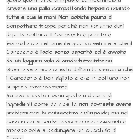
creare una palla compattando l'impasto usando
tutte e due le mani
.
Non abbiate paura di
compattare troppo
perchè non saranno duri
dopo la cottura. Il Canederlo è pronto e
formato correttamente quando sentirete che il
Canederlo è
liscio senza asperità ed è avvolto
da un leggero velo di amido tutto intorno
.
Questo velo liscio creato dall'amido assicura che
il Canederlo è ben sigillato e che in cottura non
si aprirà rovinosamente.
Se avete usato il pane giusto e dosato gli
ingredienti come da ricetta
non dovreste avere
problemi con la consistenza dell'impasto
, ma nel
caso in cui vi sembri davvero eccessivamente
morbido potete aggiungere un cucchiaio di
farina.