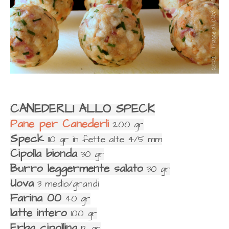
CANEDERLI ALLO SPECK
Pane per Canederli
200 gr
Speck
110 gr in fette alte 4/5 mm
Cipolla bionda
30 gr
Burro leggermente salato
30 gr
Uova
3 medio/grandi
Farina 00
40 gr
latte intero
100 gr
Erba cipollina
12 gr