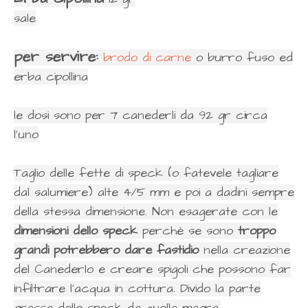
sale
per servire:
brodo di carne
o burro fuso ed
erba cipollina
le dosi sono per 7 canederli da 92 gr circa
l'uno
Taglio delle fette di speck (o fatevele tagliare
dal salumiere) alte 4/5 mm e poi a dadini sempre
della stessa dimensione. Non esagerate con le
dimensioni dello speck
perchè se sono
troppo
grandi potrebbero dare fastidio
nella creazione
del Canederlo e creare spigoli che possono far
infiltrare l'acqua in cottura. Divido la parte
grassa dello speck da quella magra.