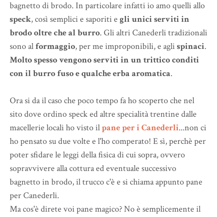
bagnetto di brodo. In particolare infatti io amo quelli allo
speck
, così semplici e saporiti e
gli unici serviti in
brodo oltre che al burro
. Gli altri Canederli tradizionali
sono al
formaggio
, per me improponibili, e agli
spinaci
.
Molto spesso vengono serviti in un trittico conditi
con il burro fuso e qualche erba aromatica
.
Ora si da il caso che poco tempo fa ho scoperto che nel
sito dove ordino speck ed altre specialità trentine dalle
macellerie locali ho visto il
pane per i Canederli
...non ci
ho pensato su due volte e l'ho comperato! E sì, perchè per
poter sfidare le leggi della fisica di cui sopra, ovvero
sopravvivere alla cottura ed eventuale successivo
bagnetto in brodo, il trucco c'è e si chiama appunto pane
per Canederli.
Ma cos'è direte voi pane magico? No è semplicemente il