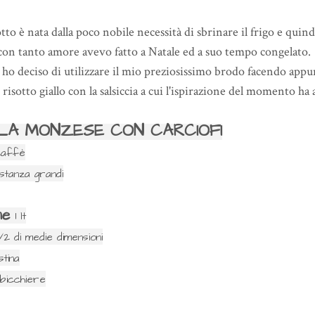
tto è nata dalla poco nobile necessità di sbrinare il frigo e quindi
con tanto amore avevo fatto a Natale ed a suo tempo congelato.
 ho deciso di utilizzare il mio preziosissimo brodo facendo appun
sotto giallo con la salsiccia a cui l'ispirazione del momento ha ag
LA MONZESE CON CARCIOFI
caffè
stanza grandi
ne
1 lt
1/2 di medie dimensioni
stina
 bicchiere