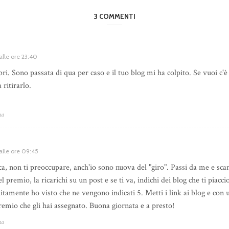
3 COMMENTI
alle ore 23:40
ri. Sono passata di qua per caso e il tuo blog mi ha colpito. Se vuoi c'
 ritirarlo.
na
alle ore 09:45
a, non ti preoccupare, anch'io sono nuova del "giro". Passi da me e scar
 premio, la ricarichi su un post e se ti va, indichi dei blog che ti piacc
itamente ho visto che ne vengono indicati 5. Metti i link ai blog e con 
remio che gli hai assegnato. Buona giornata e a presto!
na