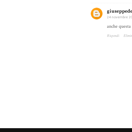
giuseppede
24 novembre 20
anche questa 
Rispondi
Elimi