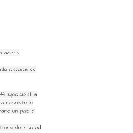
 in acqua
tola capace dal
fi sgocciolati e
ta rosolate le
are un paio di
ttura del riso ed