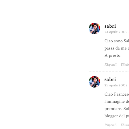
sabri
24 aprile 2009 
Ciao sono Sab
passa da me a
A presto.
Rispondi
Elimi
sabri
25 aprile 2009 
Ciao Francesc
l'immagine del
premiare. Sol
blogger del p
Rispondi
Elimi