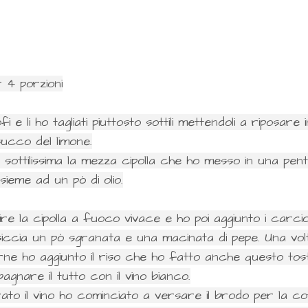
 4 porzioni
fi e li ho tagliati piuttosto sottili mettendoli a riposare
succo del limone.
 sottilissima la mezza cipolla che ho messo in una pen
ieme ad un pò di olio.
re la cipolla a fuoco vivace e ho poi aggiunto i carcio
lsiccia un pò sgranata e una macinata di pepe. Una vol
ne ho aggiunto il riso che ho fatto anche questo tost
bagnare il tutto con il vino bianco.
ato il vino ho cominciato a versare il brodo per la co