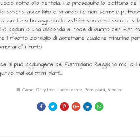
fuoco sotto alla pentola. Ho proseguito la cottura del
o appena assorbito e girando se non sempre piuttost
ti di cottura ho aggiunto lo zafferano e ho dato una b
ho aggiunto una abbondate noce di burro per far man
re il risotto consiglio di aspettare qualche minutino p
orare" il tutto.
sce si può aggiungere del Parmigiano Reggiano ma, chi
ungo mai sui primi piatti...
Carne
Dairy free
Lactose free
Primi piatti
Verdure