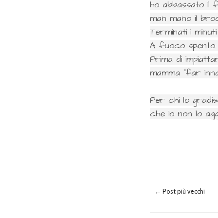
ho abbassato il 
man mano il brod
Terminati i minu
A fuoco spento 
Prima di impiatta
mamma "far innam
Per chi lo gradi
che io non lo aggi
← Post più vecchi