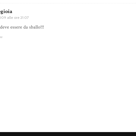
gioia
09 alle ore 21:07
deve essere da sballo!!!
na