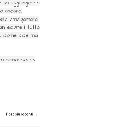
 riso aggiungendo
o spesso.
ella amalgamata.
tecare il tutto.
er, come dice mia
 mi conosce, sà
Post più recenti →