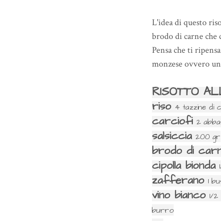
L'idea di questo riso
brodo di carne che 
Pensa che ti ripensa
monzese ovvero un ri
RISOTTO AL
riso
4 tazzine di 
carciofi
2 abba
salsiccia
200 gr
brodo di car
cipolla bionda
zafferano
1 bu
vino bianco
1/2
burro